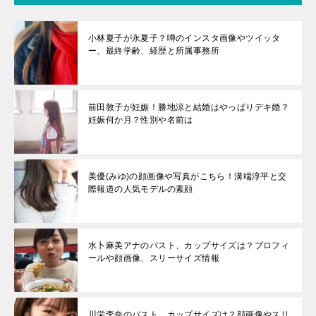
小林夏子が永夏子？噂のインスタ画像やツイッタ
ー、最終学齢、経歴と所属事務所
前田敦子が妊娠！勝地涼と結婚はやっぱりデキ婚？
妊娠何か月？性別や名前は
美優(みゆ)の顔画像や写真がこちら！溝端淳平と交
際報道の人気モデルの素顔
水卜麻美アナのバスト、カップサイズは？プロフィ
ールや顔画像、スリーサイズ情報
川栄李奈のバスト、カップサイズは？顔画像やスリ