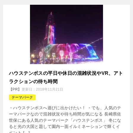
ハウステンボスの平日や休日の混雑状況やVR、アト
ラクションの待ち時間
【PR】
更新日：
2018年11月21日
テーマパーク
・ハウステンボスへ遊びに出かけたい！ ・でも、人気のテ
ーマパークなので混雑状況や待ち時間が気になる 長崎県佐
世保にある人気のテーマパーク「ハウステンボス」 冬にな
ると光の大国と題して園内一面イルミネーションで輝くイ
ベント […]