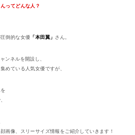
さんってどんな人？
が圧倒的な女優
「本田翼」
さん。
eチャンネルを開設し、
を集めている人気女優ですが、
んを
で、
に
、顔画像、スリーサイズ情報
をご紹介していきます！