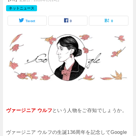
【PR】
更新日：
2018年1月24日
ネットニュース
Tweet
0
0
ヴァージニア ウルフ
という人物をご存知でしょうか。
ヴァージニア ウルフの生誕136周年を記念してGoogle