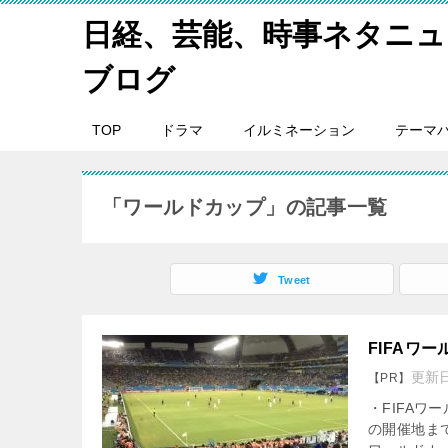
日経、芸能、時事ネタニュ
ブログ
TOP
ドラマ
イルミネーション
テーマ
「ワールドカップ」の記事一覧
Tweet
FIFAワ
更新
【PR】
・FIFAワ
の開催地ま