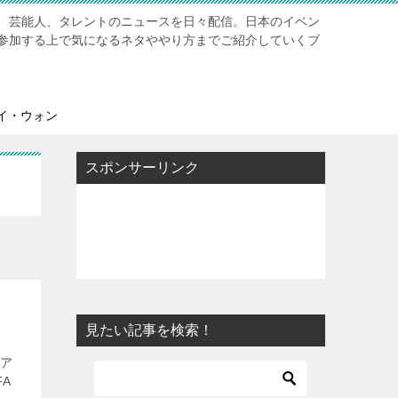
、芸能人、タレントのニュースを日々配信。日本のイベン
参加する上で気になるネタややり方までご紹介していくブ
イ・ウォン
スポンサーリンク
方
見たい記事を検索！
シア
A