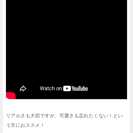
リアルさも大切ですが、可愛さも忘れたくない！とい
う方におススメ！