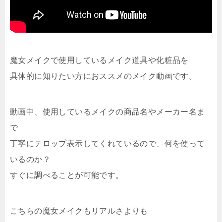
魔女メイクで使用しているメイク道具や化粧品を
具体的に知りたい方におススメのメイク動画です。
動画中、使用しているメイクの商品名やメーカー名ま
で
丁寧にテロップ表示してくれているので、何を使って
いるのか？
すぐに調べることが可能です。
こちらの魔女メイクもリアルさよりも