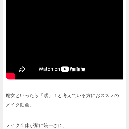
魔女といったら「紫」！と考えている方におススメの
メイク動画。
メイク全体が紫に統一され、