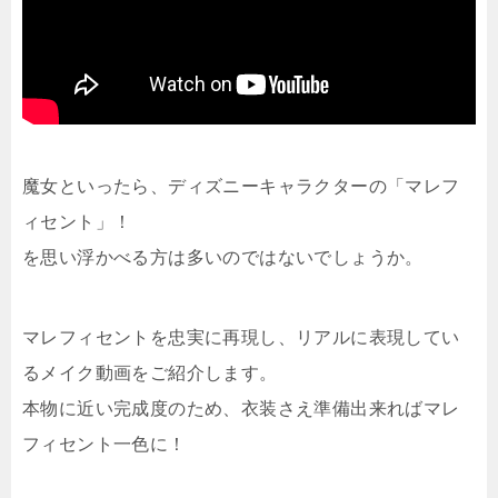
魔女といったら、ディズニーキャラクターの「マレフ
ィセント」！
を思い浮かべる方は多いのではないでしょうか。
マレフィセントを忠実に再現し、リアルに表現してい
るメイク動画をご紹介します。
本物に近い完成度のため、衣装さえ準備出来ればマレ
フィセント一色に！