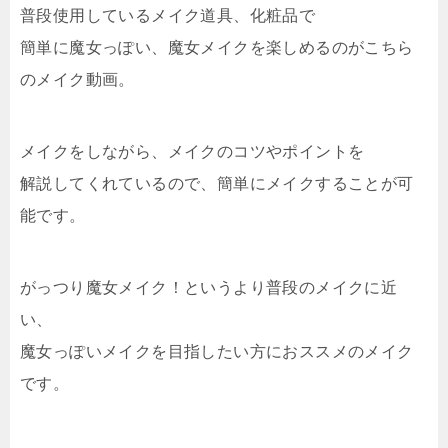
普段使用しているメイク道具、化粧品で
簡単に魔女っぽい、魔女メイクを楽しめるのがこちら
のメイク動画。
メイクをしながら、メイクのコツやポイントを
解説してくれているので、簡単にメイクすることが可
能です。
がっつり魔女メイク！というより普段のメイクに近
い、
魔女っぽいメイクを目指したい方におススメのメイク
です。