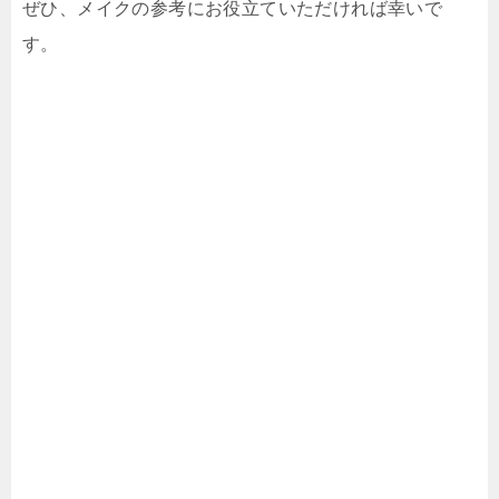
ぜひ、メイクの参考にお役立ていただければ幸いで
す。