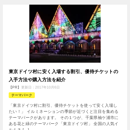
東京ドイツ村に安く入場する割引、優待チケットの
入手方法や購入方法を紹介
【PR】
更新日：
2017年10月6日
テーマパーク
「東京ドイツ村に割引、優待チケットを使って安く入場し
たい！」 イルミネーションの季節が近づくと注目を集める
テーマパークがあります。 その１つが、千葉県袖ケ浦市に
ある花と緑のテーマパーク「東京ドイツ村」 全国の人気イ
ルミネ […]